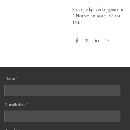
Stoer jurkje verkrijgbaar in
2 kleuren en maten 98 tot
164.
D
D
S
D
e
e
h
e
l
e
a
l
e
l
r
e
n
e
n
Naam *
E-mailadres *