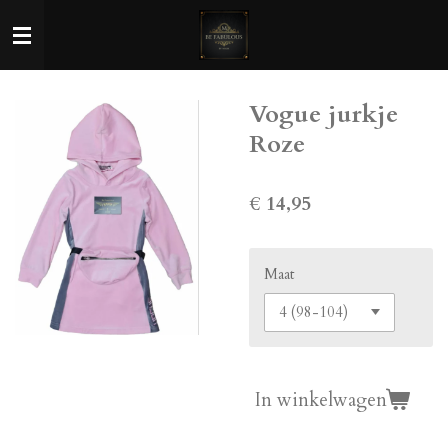
Ga
direct
naar
de
Vogue jurkje
hoofdinhoud
Roze
€ 14,95
Maat
In winkelwagen