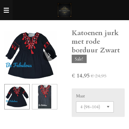
Ga
direct
naar
de
Katoenen jurk
hoofdinhoud
met rode
borduur Zwart
Sale!
€ 14,95
€ 24,95
Maat