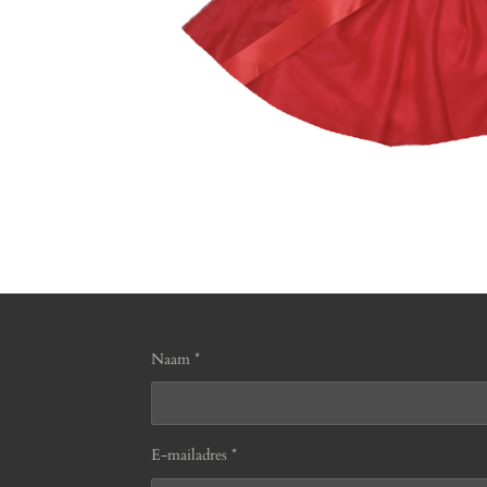
Naam *
E-mailadres *