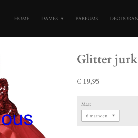
HOME
DAMES
PARFUMS
DEODORA
Glitter jur
€ 19,95
Maat