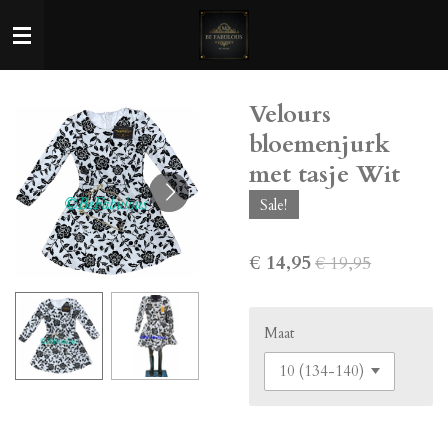
Ga
direct
naar
de
Velours
hoofdinhoud
bloemenjurk
met tasje Wit
Sale!
€ 14,95
€ 19,95
Maat