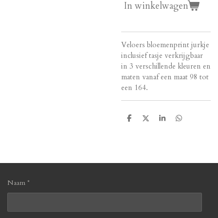
In winkelwagen
Veloers bloemenprint jurkje
inclusief tasje verkrijgbaar
in 3 verschillende kleuren en
maten vanaf een maat 98 tot
een 164.
D
D
S
D
e
e
h
e
l
e
a
l
e
l
r
e
n
e
n
Naam *