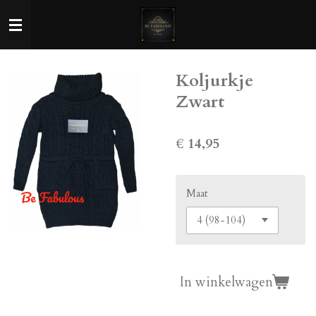
Ga
direct
naar
de
Koljurkje
hoofdinhoud
Zwart
€ 14,95
Maat
In winkelwagen