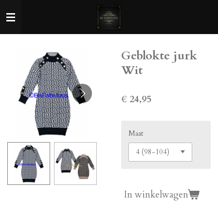
Ga
direct
naar
de
Geblokte jurk
hoofdinhoud
Wit
€ 24,95
Maat
In winkelwagen