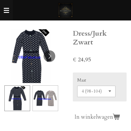
Ga
direct
naar
de
Dress/Jurk
hoofdinhoud
Zwart
€ 24,95
Maat
In winkelwagen