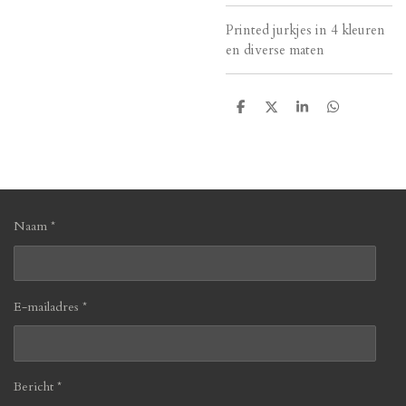
Printed jurkjes in 4 kleuren
en diverse maten
D
D
S
D
e
e
h
e
l
e
a
l
e
l
r
e
n
e
n
Naam *
E-mailadres *
Bericht *