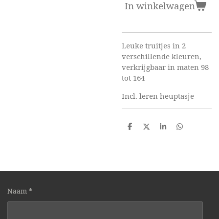
In winkelwagen
Leuke truitjes in 2
verschillende kleuren,
verkrijgbaar in maten 98
tot 164
Incl. leren heuptasje
D
D
S
D
e
e
h
e
l
e
a
l
e
l
r
e
n
e
n
Naam *