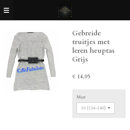
Ga
direct
naar
de
Gebreide
hoofdinhoud
truitjes met
leren heuptas
Grijs
€ 14,95
Maat