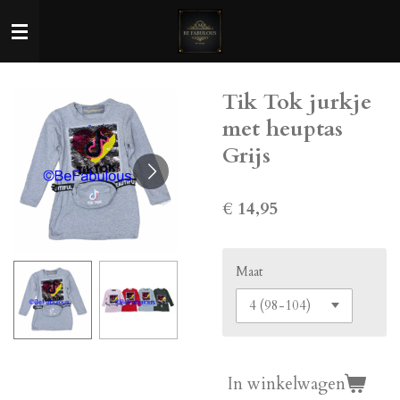
Ga
direct
naar
de
Tik Tok jurkje
hoofdinhoud
met heuptas
Grijs
€ 14,95
Maat
In winkelwagen