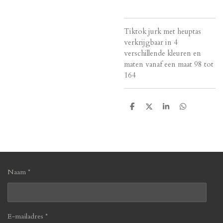
Tiktok jurk met heuptas
verkrijgbaar in 4
verschillende kleuren en
maten vanaf een maat 98 tot
164
D
D
S
D
e
e
h
e
l
e
a
l
e
l
r
e
n
e
n
Naam *
E-mailadres *