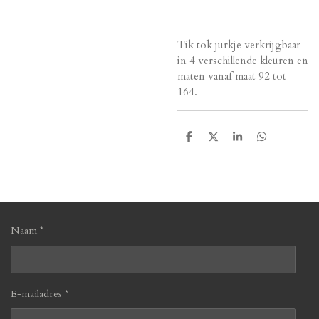
Tik tok jurkje verkrijgbaar
in 4 verschillende kleuren en
maten vanaf maat 92 tot
164.
D
D
S
D
e
e
h
e
l
e
a
l
e
l
r
e
n
e
n
Naam *
E-mailadres *