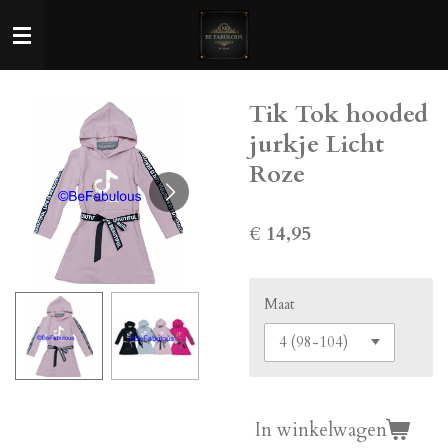
Ga
direct
naar
de
Tik Tok hooded
hoofdinhoud
jurkje Licht
Roze
€ 14,95
Maat
In winkelwagen