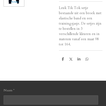
Leuk Tik Tok setje
bestaande uit een broek met
elastische band en een
trainingsjasje. De setjes zijn
te bestellen in 3
verschillende kleuren en in
matenm vanaf een maat 98
tot 164.
D
D
S
D
e
e
h
e
l
e
a
l
e
l
r
e
n
e
n
Naam *