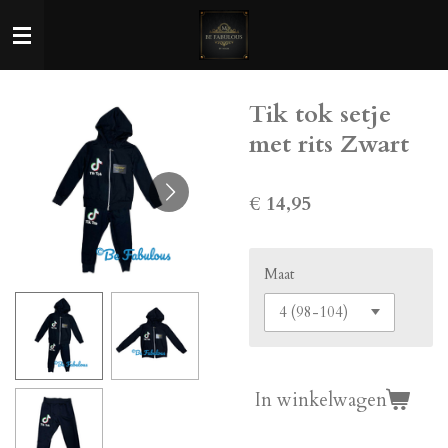
Ga
direct
naar
de
Tik tok setje
hoofdinhoud
met rits Zwart
€ 14,95
Maat
In winkelwagen