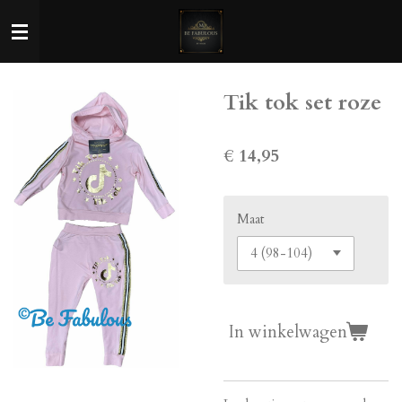
Ga
direct
naar
de
Tik tok set roze
hoofdinhoud
€ 14,95
Maat
In winkelwagen