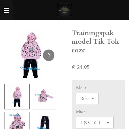
Ga
direct
naar
de
Trainingspak
hoofdinhoud
model Tik Tok
roze
€ 24,95
Kleur
Maat