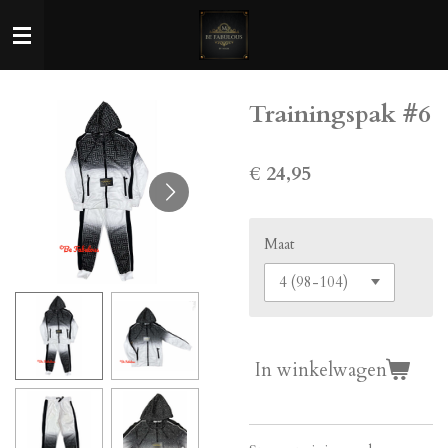
Ga
direct
naar
de
Trainingspak #6
hoofdinhoud
€ 24,95
Maat
In winkelwagen