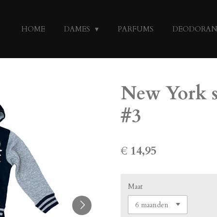
HOME
DAMES
PARFUMS
DEODORA
New York se
#3
€ 14,95
Maat