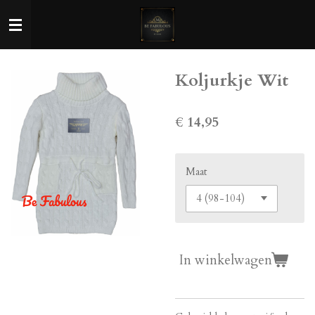
Ga
direct
naar
de
Koljurkje Wit
hoofdinhoud
€ 14,95
Maat
In winkelwagen