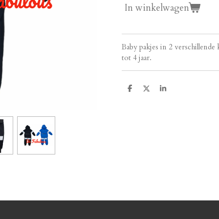
In winkelwagen
Baby pakjes in 2 verschillende
tot 4 jaar.
D
D
S
e
e
h
l
e
a
e
l
r
n
e