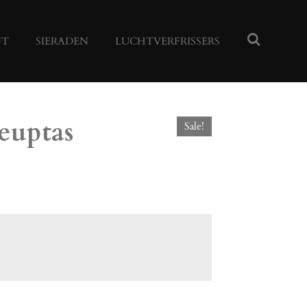
NT
SIERADEN
LUCHTVERFRISSERS
euptas
Sale!