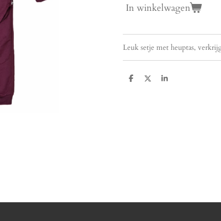
In winkelwagen
Leuk setje met heuptas, verkrij
D
D
S
e
e
h
l
e
a
e
l
r
n
e