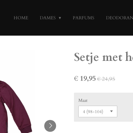
HOME
DAMES
PARFUMS
DEODORA
Setje met h
€ 19,95
€ 24,95
Maat