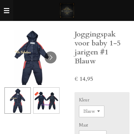
Ga
direct
naar
de
Joggingspak
hoofdinhoud
voor baby 1-5
jarigen #1
Blauw
€ 14,95
Kleur
Maat