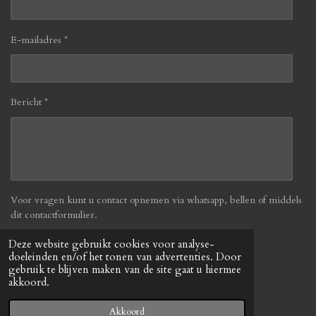
E-mailadres *
Bericht *
Voor vragen kunt u contact opnemen via whatsapp, bellen of middels
dit contactformulier.
Deze website gebruikt cookies voor analyse-
Verzenden
doeleinden en/of het tonen van advertenties. Door
gebruik te blijven maken van de site gaat u hiermee
akkoord.
© 2019 - 2026 Befabulous
Powered by
JouwWeb
Akkoord