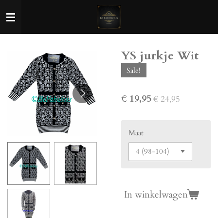
Ga
direct
naar
de
YS jurkje Wit
hoofdinhoud
Sale!
€ 19,95
€ 24,95
Maat
In winkelwagen