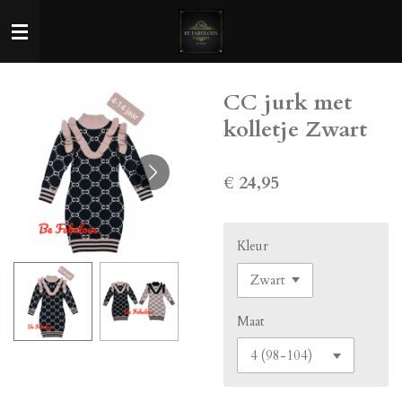
Ga
direct
naar
de
CC jurk met
hoofdinhoud
kolletje Zwart
€ 24,95
Kleur
Maat