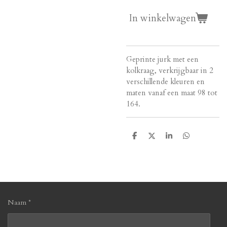
In winkelwagen
Geprinte jurk met een
kolkraag, verkrijgbaar in 2
verschillende kleuren en
maten vanaf een maat 98 tot
164.
D
D
S
D
e
e
h
e
l
e
a
l
e
l
r
e
n
e
n
Naam *