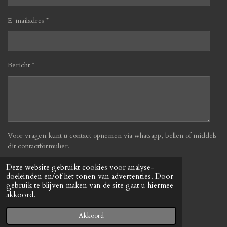
E-mailadres *
Bericht *
Voor vragen kunt u contact opnemen via whatsapp, bellen of middels
dit contactformulier.
Deze website gebruikt cookies voor analyse-
Verzenden
doeleinden en/of het tonen van advertenties. Door
gebruik te blijven maken van de site gaat u hiermee
akkoord.
© 2019 - 2026 Befabulous
Powered by
JouwWeb
Akkoord