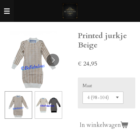
Ga
direct
naar
de
Printed jurkje
hoofdinhoud
Beige
€ 24,95
Maat
In winkelwagen