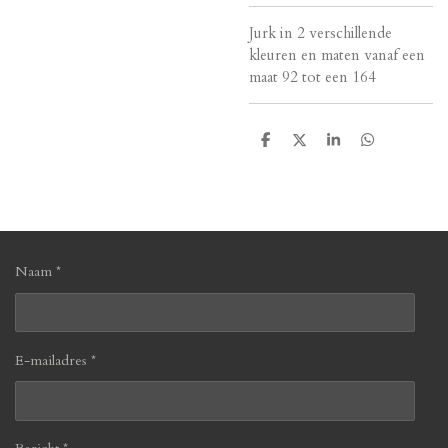
Jurk in 2 verschillende
kleuren en maten vanaf een
maat 92 tot een 164
D
D
S
D
e
e
h
e
l
e
a
l
e
l
r
e
n
e
n
Naam *
E-mailadres *