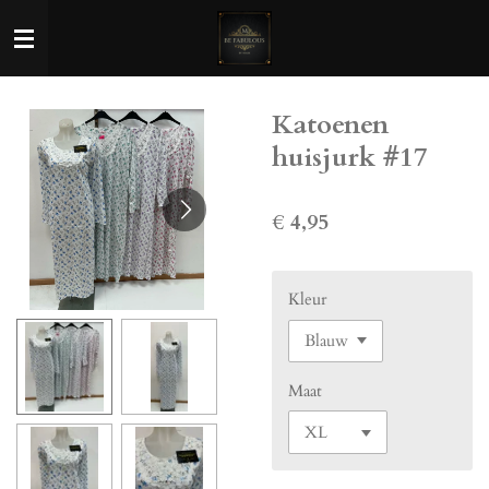
Ga
direct
naar
de
Katoenen
hoofdinhoud
huisjurk #17
€ 4,95
Kleur
Maat