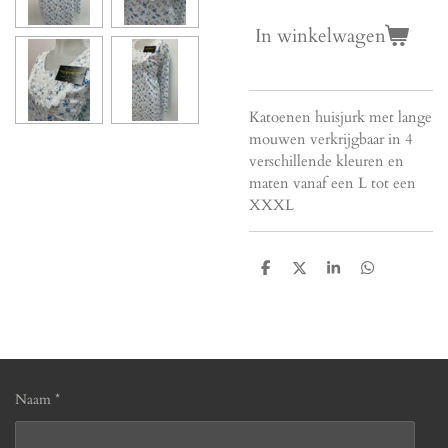
In winkelwagen
Katoenen huisjurk met lange
mouwen verkrijgbaar in 4
verschillende kleuren en
maten vanaf een L tot een
XXXL
D
D
S
D
e
e
h
e
l
e
a
l
e
l
r
e
n
e
n
Naam *