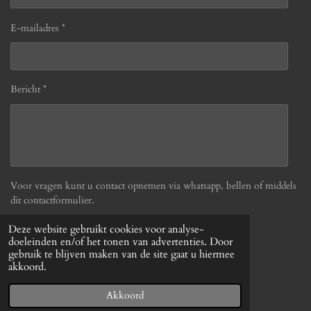
E-mailadres *
Bericht *
Voor vragen kunt u contact opnemen via whatsapp, bellen of middels
dit contactformulier.
Deze website gebruikt cookies voor analyse-
Verzenden
doeleinden en/of het tonen van advertenties. Door
gebruik te blijven maken van de site gaat u hiermee
akkoord.
© 2019 - 2026 Befabulous
Powered by
JouwWeb
Akkoord