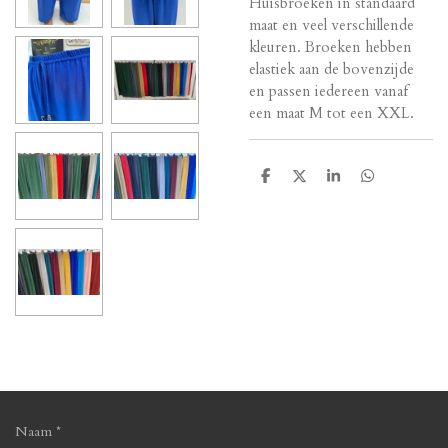
Huisbroeken in standaard
maat en veel verschillende
kleuren. Broeken hebben
elastiek aan de bovenzijde
en passen iedereen vanaf
een maat M tot een XXL.
D
D
S
D
e
e
h
e
l
e
a
l
e
l
r
e
n
e
n
Naam *