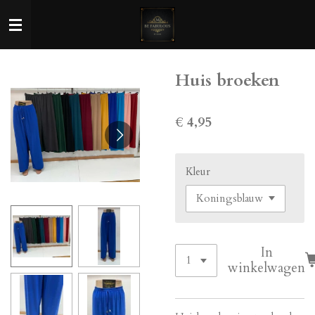
Ga
direct
naar
de
Huis broeken
hoofdinhoud
€ 4,95
Kleur
In
winkelwagen