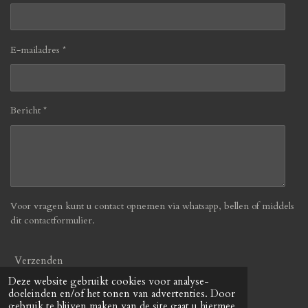
E-mailadres *
Bericht *
Voor vragen kunt u contact opnemen via whatsapp, bellen of middels
dit contactformulier.
Verzenden
Deze website gebruikt cookies voor analyse-
doeleinden en/of het tonen van advertenties. Door
© 2019 - 2026 Befabulous
gebruik te blijven maken van de site gaat u hiermee