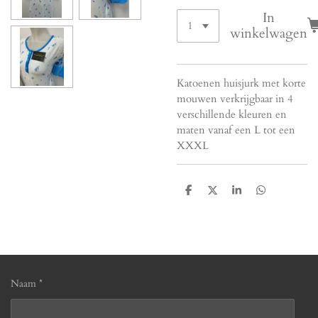
In
winkelwagen
Katoenen huisjurk met korte
mouwen verkrijgbaar in 4
verschillende kleuren en
maten vanaf een L tot een
XXXL
D
D
S
D
e
e
h
e
l
e
a
l
e
l
r
e
n
e
n
Naam *