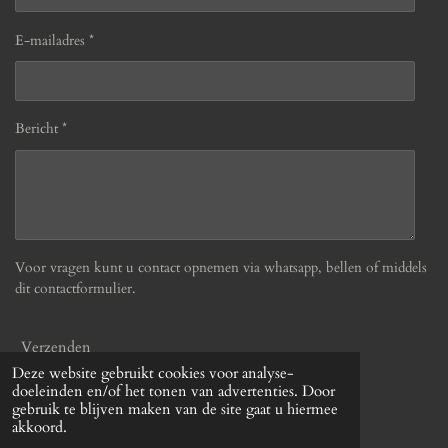
E-mailadres *
Bericht *
Voor vragen kunt u contact opnemen via whatsapp, bellen of middels
dit contactformulier.
Verzenden
Deze website gebruikt cookies voor analyse-
doeleinden en/of het tonen van advertenties. Door
© 2019 - 2026 Befabulous
gebruik te blijven maken van de site gaat u hiermee
Powered by
JouwWeb
akkoord.