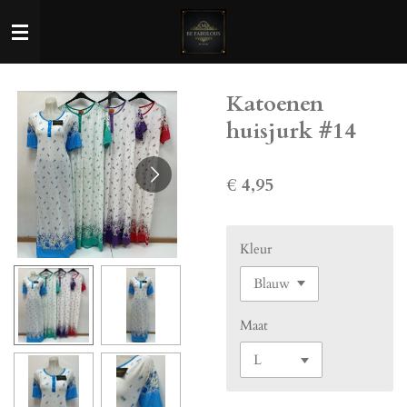
Ga
direct
naar
de
Katoenen
hoofdinhoud
huisjurk #14
€ 4,95
Kleur
Maat