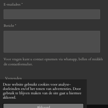
E-mailadres *
Bericht *
Voor vragen kunt u contact opnemen via whatsapp, bellen of middels
dit contactformulier.
Verzenden
Deze website gebruikt cookies voor analyse-
doeleinden en/of het tonen van advertenties. Door
© 2019 - 2026 Befabulous
gebruik te blijven maken van de site gaat u hiermee
Powered by
JouwWeb
akkoord.
Akkoord