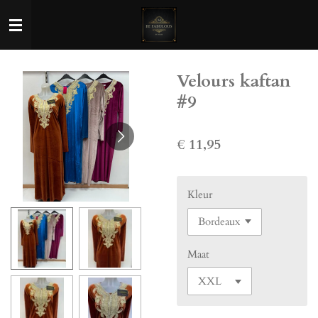
Ga
direct
naar
de
Velours kaftan
hoofdinhoud
#9
€ 11,95
Kleur
Maat