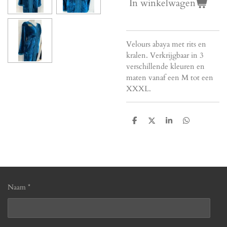
In winkelwagen
Velours abaya met rits en
kralen. Verkrijgbaar in 3
verschillende kleuren en
maten vanaf een M tot een
XXXL.
D
D
S
D
e
e
h
e
l
e
a
l
e
l
r
e
n
e
n
Naam *