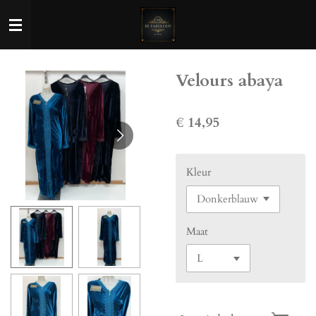
Ga
direct
naar
de
Velours abaya
hoofdinhoud
€ 14,95
Kleur
Maat