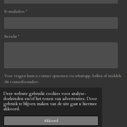
E-mailadres *
Bericht *
Voor vragen kunt u contact opnemen via whatsapp, bellen of middels
dit contactformulier.
Deze website gebruikt cookies voor analyse-
Verzenden
doeleinden en/of het tonen van advertenties. Door
gebruik te blijven maken van de site gaat u hiermee
akkoord.
© 2019 - 2026 Befabulous
Powered by
JouwWeb
Akkoord