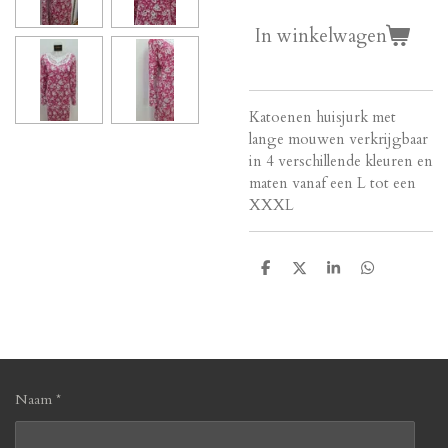
In winkelwagen
Katoenen huisjurk met
lange mouwen verkrijgbaar
in 4 verschillende kleuren en
maten vanaf een L tot een
XXXL
D
D
S
D
e
e
h
e
l
e
a
l
e
l
r
e
n
e
n
Naam *