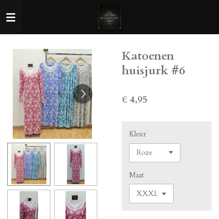
Ga
direct
naar
de
Katoenen
hoofdinhoud
huisjurk #6
€ 4,95
Kleur
Maat