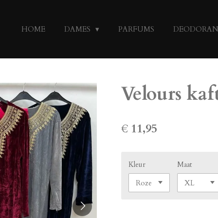
HOME
DAMES
PARFUMS
DEODORA
Velours kaf
€ 11,95
Kleur
Maat