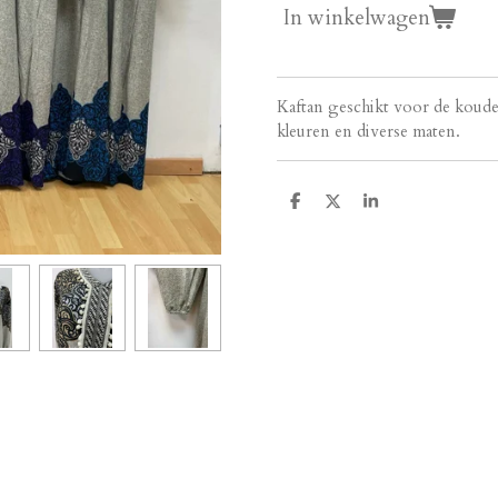
In winkelwagen
Kaftan geschikt voor de kouder
kleuren en diverse maten.
D
D
S
e
e
h
l
e
a
e
l
r
n
e