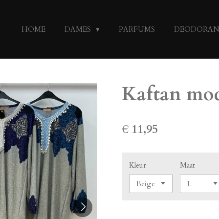
HOME
DAMES
PARFUMS
DEODORA
Kaftan mo
€ 11,95
Kleur
Maat