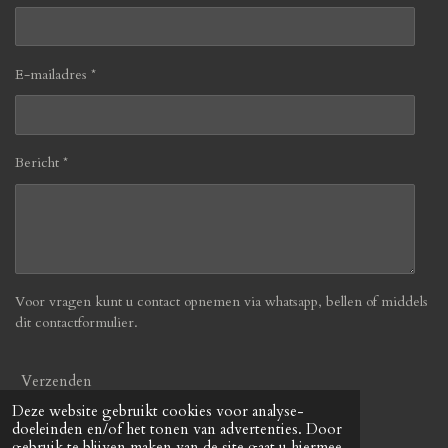
E-mailadres *
Bericht *
Voor vragen kunt u contact opnemen via whatsapp, bellen of middels
dit contactformulier.
Verzenden
Deze website gebruikt cookies voor analyse-
doeleinden en/of het tonen van advertenties. Door
© 2019 - 2026 Befabulous
gebruik te blijven maken van de site gaat u hiermee