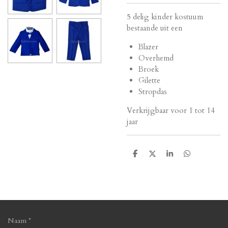
5 delig kinder kostuum
bestaande uit een
Blazer
Overhemd
Broek
Gilette
Stropdas
Verkrijgbaar voor 1 tot 14
jaar
D
D
S
D
e
e
h
e
l
e
a
l
e
l
r
e
n
e
n
Naam *