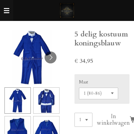
Ga
direct
naar
de
5 delig kostuum
hoofdinhoud
koningsblauw
€ 34,95
Maat
In
winkelwagen