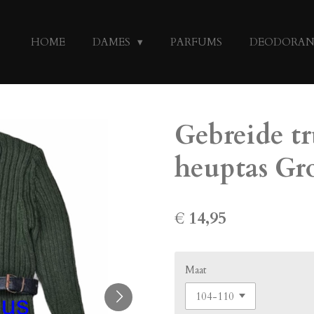
HOME
DAMES
PARFUMS
DEODORA
Gebreide tr
heuptas Gr
€ 14,95
Maat