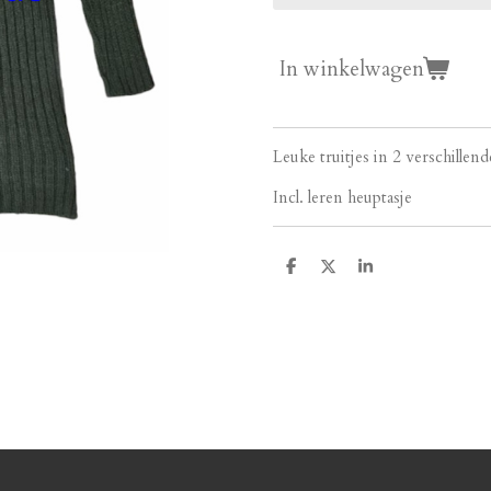
In winkelwagen
Leuke truitjes in 2 verschillen
Incl. leren heuptasje
D
D
S
e
e
h
l
e
a
e
l
r
n
e