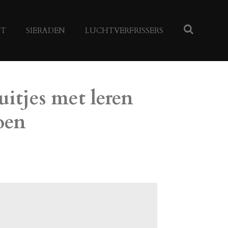
NT
SIERADEN
LUCHTVERFRISSERS
uitjes met leren
oen