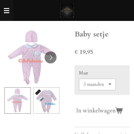
Ga
direct
naar
de
Baby setje
hoofdinhoud
€ 19,95
Maat
In winkelwagen