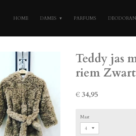
HOME
DAMES
PARFUMS
DEODORA
Teddy jas 
riem Zwart
€ 34,95
Maat