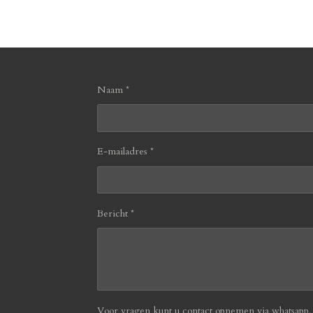
Naam *
E-mailadres *
Bericht *
Voor vragen kunt u contact opnemen via whatsapp, b