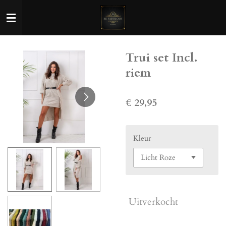
Ga
direct
naar
de
Trui set Incl.
hoofdinhoud
riem
€ 29,95
Kleur
Uitverkocht