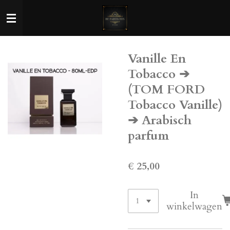
Ga
direct
naar
de
Vanille En
hoofdinhoud
Tobacco ➔
(TOM FORD
Tobacco Vanille)
➔ Arabisch
parfum
€ 25,00
In
winkelwagen