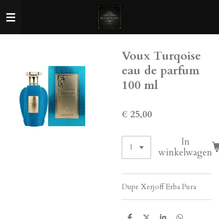
Ga
direct
naar
de
Voux Turqoise
hoofdinhoud
eau de parfum
100 ml
€ 25,00
In
winkelwagen
Dupe
Xerjoff Erba Pura