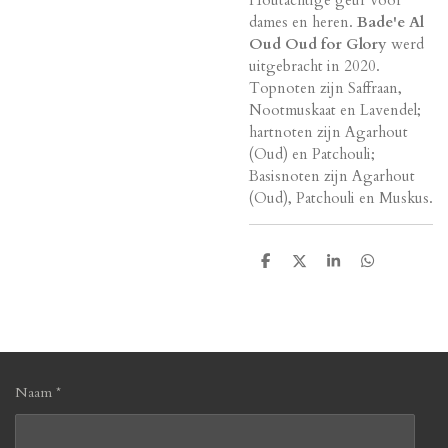
dames en heren.
Bade'e Al
Oud Oud for Glory
werd
uitgebracht in 2020.
Topnoten zijn Saffraan,
Nootmuskaat en Lavendel;
hartnoten zijn Agarhout
(Oud) en Patchouli;
Basisnoten zijn Agarhout
(Oud), Patchouli en Muskus.
D
D
S
D
e
e
h
e
l
e
a
l
e
l
r
e
n
e
n
Naam *