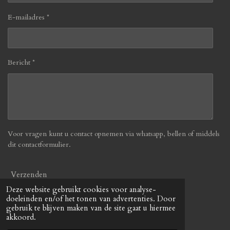
E-mailadres *
Bericht *
Voor vragen kunt u contact opnemen via whatsapp, bellen of middels
dit contactformulier.
Verzenden
Deze website gebruikt cookies voor analyse-
doeleinden en/of het tonen van advertenties. Door
© 2019 - 2026 Befabulous
gebruik te blijven maken van de site gaat u hiermee
Powered by
JouwWeb
akkoord.