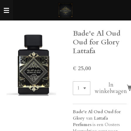
Ga
direct
naar
de
Bade'e Al Oud
hoofdinhoud
Oud for Glory
Lattafa
€ 25,00
In
winkelwagen
Bade'e Al Oud Oud for
Glory
van
Lattafa
Perfumes
is een Oosters
Houtachtige geur voor