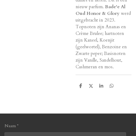
nieuw parfum.
Bade'e Al
Oud Honor & Glory
werd
uitgebracht in 2023.
Topnoten zijn Ananas en
Crème Brulee; hartnoten
zijn Kaneel, Koenjit
(geelwortel), Benzoine en
Zwarte peper; Basisnoten
zijn Vanille, Sandelhout,
Cashmeran en mos.
D
D
S
D
e
e
h
e
l
e
a
l
e
l
r
e
n
e
n
Naam *