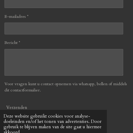
E-mailadres *
Bericht *
Voor vragen kunt u contact opnemen via whatsapp, bellen of middels
dit contactformulier.
Verzenden
Deze website gebruikt cookies voor analyse-
doeleinden en/of het tonen van advertenties. Door
© 2019 - 2026 Befabulous
gebruik te blijven maken van de site gaat u hiermee
Powered by
JouwWeb
akkoord.