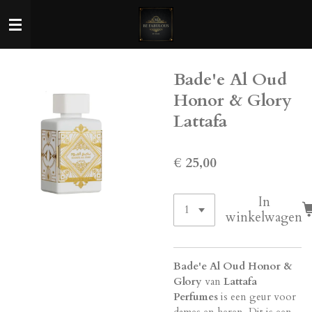
Ga
direct
naar
de
Bade'e Al Oud
hoofdinhoud
Honor & Glory
Lattafa
€ 25,00
In
winkelwagen
Bade'e Al Oud Honor &
Glory
van
Lattafa
Perfumes
is een geur voor
dames en heren. Dit is een