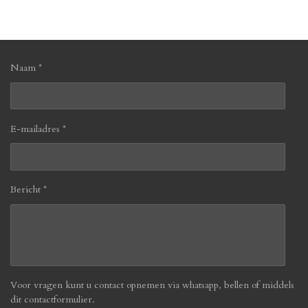
l
e
a
l
e
l
r
e
n
e
n
Naam *
E-mailadres *
Bericht *
Voor vragen kunt u contact opnemen via whatsapp, bellen of middels
dit contactformulier.