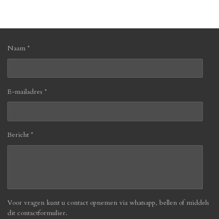
l
e
a
l
e
l
r
e
n
e
n
Naam *
E-mailadres *
Bericht *
Voor vragen kunt u contact opnemen via whatsapp, bellen of middels
dit contactformulier.