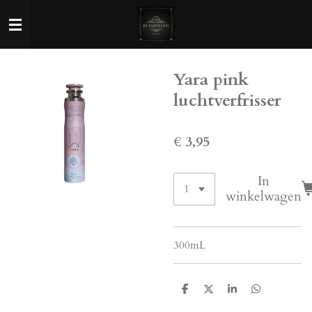
Ga
direct
naar
de
Yara pink
hoofdinhoud
luchtverfrisser
€ 3,95
In
winkelwagen
300mL
D
D
S
D
e
e
h
e