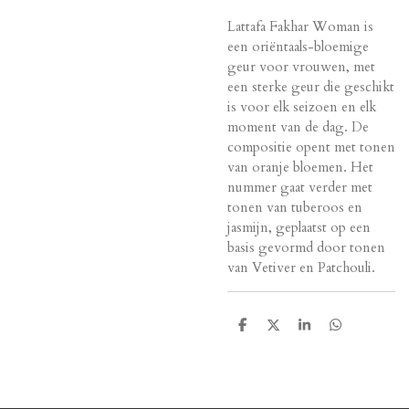
Lattafa Fakhar Woman is
een oriëntaals-bloemige
geur voor vrouwen, met
een sterke geur die geschikt
is voor elk seizoen en elk
moment van de dag. De
compositie opent met tonen
van oranje bloemen. Het
nummer gaat verder met
tonen van tuberoos en
jasmijn, geplaatst op een
basis gevormd door tonen
van Vetiver en Patchouli.
D
D
S
D
e
e
h
e
l
e
a
l
e
l
r
e
n
e
n