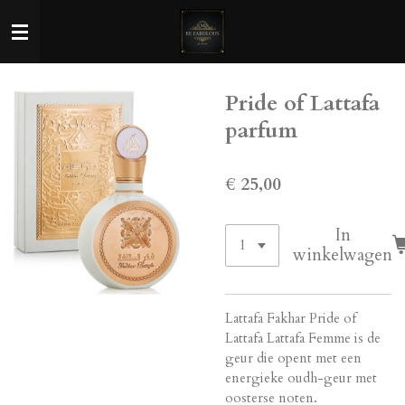
Ga
direct
naar
de
Pride of Lattafa
hoofdinhoud
parfum
€ 25,00
In
winkelwagen
Lattafa Fakhar Pride of
Lattafa Lattafa Femme is de
geur die opent met een
energieke oudh-geur met
oosterse noten.