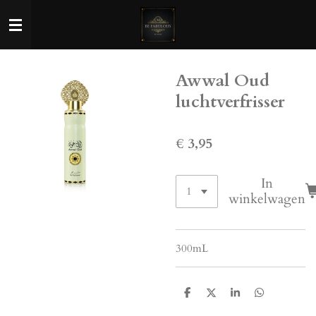
Ga
direct
naar
de
Awwal Oud
hoofdinhoud
luchtverfrisser
€ 3,95
In
winkelwagen
300mL
D
D
S
D
e
e
h
e