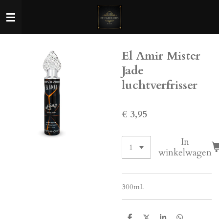
Ga
direct
naar
de
El Amir Mister
hoofdinhoud
Jade
luchtverfrisser
€ 3,95
In
winkelwagen
300mL