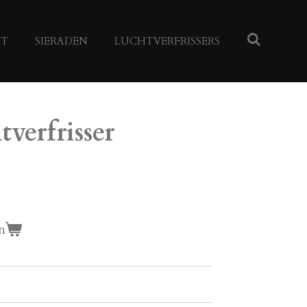
NT
SIERADEN
LUCHTVERFRISSERS
tverfrisser
n