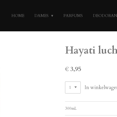
HOME
DAMES
PARFUMS
DEODORA
Hayati luch
€ 3,95
In winkelwage
300mL