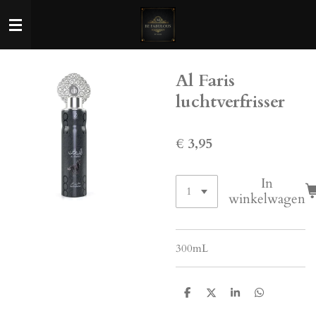
Ga
direct
naar
de
Al Faris
hoofdinhoud
luchtverfrisser
€ 3,95
In
winkelwagen
300mL
D
D
S
D
e
e
h
e