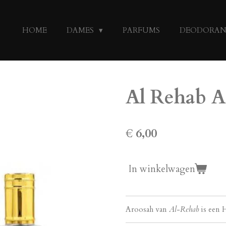
HOME
DAMES
PARFUMS
DEODORA
Al Rehab A
€ 6,00
In winkelwagen
Aroosah van
Al
-
Rehab
is een 