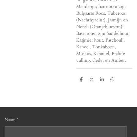
Mandarijn; hartnoten zijn
Bulgaarse Roos, Tuberoos
(Nachthyacint), Jasmijn en
Neroli (Oranjebloesem);
Basisnoten zijn Sandelhout,
Kasjmier hout, Patchouli,
Kaneel, Tonkaboon,
Muskus, Karamel, Praliné
vulling, Ceder en Amber.
D
D
S
D
e
e
h
e
l
e
a
l
e
l
r
e
n
e
n
Naam *