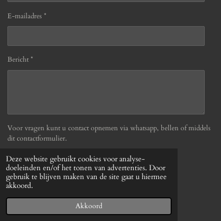
E-mailadres *
Bericht *
Voor vragen kunt u contact opnemen via whatsapp, bellen of middels
dit contactformulier.
Deze website gebruikt cookies voor analyse-
Verzenden
doeleinden en/of het tonen van advertenties. Door
gebruik te blijven maken van de site gaat u hiermee
akkoord.
© 2019 - 2026 Befabulous
Powered by
JouwWeb
Akkoord